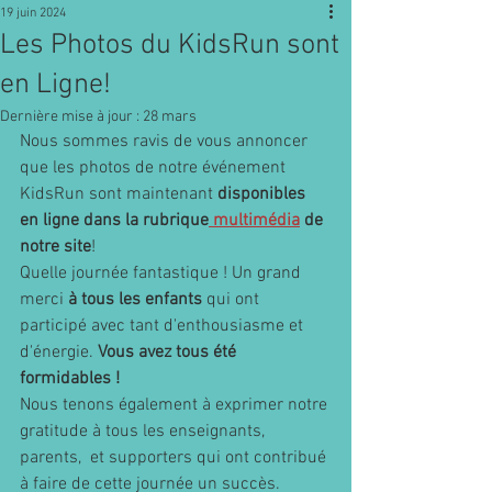
19 juin 2024
Les Photos du KidsRun sont
en Ligne!
Dernière mise à jour :
28 mars
Nous sommes ravis de vous annoncer 
que les photos de notre événement 
KidsRun sont maintenant 
disponibles 
en ligne dans la rubrique
 multimédia
 de 
notre site
! 
Quelle journée fantastique ! Un grand 
merci
 à tous les enfants
 qui ont 
participé avec tant d'enthousiasme et 
d'énergie.
 Vous avez tous été 
formidables !
Nous tenons également à exprimer notre 
gratitude à tous les enseignants, 
parents,  et supporters qui ont contribué 
à faire de cette journée un succès. 