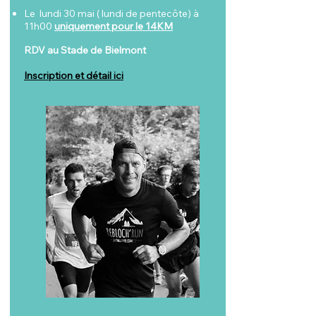
Le lundi 30 mai ( lundi de pentecôte) à
11h00
uniquement pour le 14KM
RDV au Stade de Bielmont
Inscription et détail ici