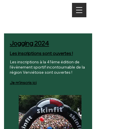
ACTUALITÉS
Jogging 2024
Les inscriptions sont ouvertes !
Les inscriptions à la 41ème édition de
l'évènement sportif incontournable de la
région Verviétoise sont ouvertes !
Je m'inscris ici