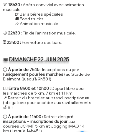
🍹
18h30 :
Apéro convivial avec animation
musicale.
🍺 Bar à bières spéciales
🚚 Food trucks
🎶 Animation musicale
🌙
22h30
: Fin de l'animation musicale.
⏳
23h00 :
Fermeture des bars.
📅
DIMANCHE 22 JUIN 2025
🕢
À partir de 7h45
: Inscriptions du jour
(
uniquement pour les marches
) au Stade de
Bielmont (jusqu'à 9h58 !)
🚶‍♂️
Entre 8h00 et 10h00 :
Départ libre pour
les marches de 5 km, 7 km et 11 km.
📍 Retrait du bracelet au stand inscription 🎟️
(obligatoire pour accéder aux ravitaillements
🍏💧).
🕚
À partir de 11h00 :
Retrait des
pré-
inscriptions
+
inscriptions du jour
aux
courses JCPMF 5 km et Jogging IMAO 14
km (jusqu'à 14h45 !)